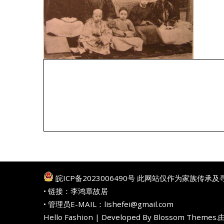
皖ICP备2023006490号
此网站仅作为家族传承及
• 链接：
李鸿章故居
• 管理员E-MAIL：lishefei@gmail.com
Hello Fashion | Developed By
Blossom Themes
.