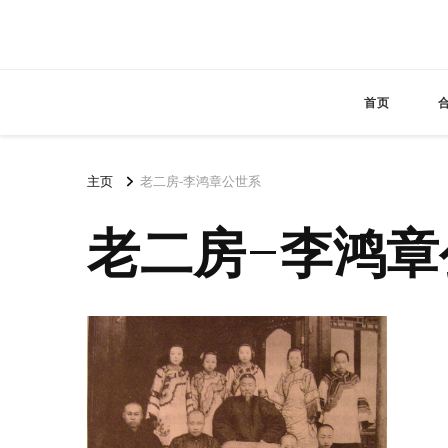
首页
主页
老二房-李鸿章公世系
老二房-李鸿章