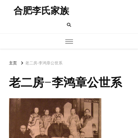
合肥李氏家族
主页
老二房-李鸿章公世系
老二房-李鸿章公世系