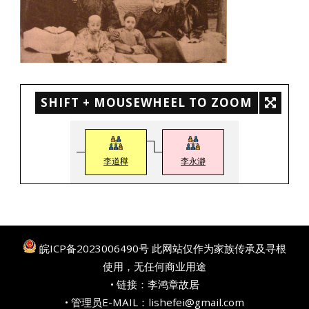
SHIFT + MOUSEWHEEL TO ZOOM
李道䅿
李永瀞
皖ICP备2023006490号
此网站仅作为家族传承及寻根
使用，无任何商业用途
• 链接：
李鸿章故居
• 管理员E-MAIL：lishefei@gmail.com