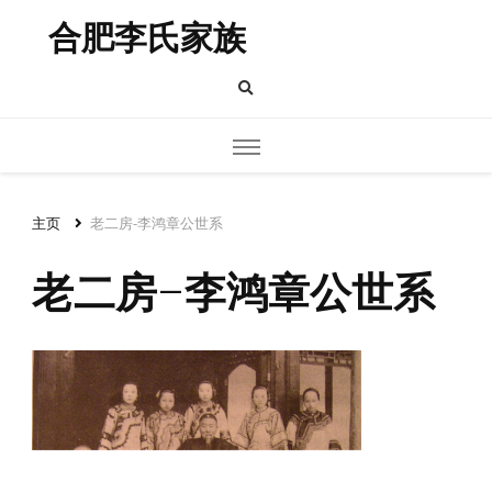
合肥李氏家族
主页
老二房-李鸿章公世系
老二房-李鸿章公世系