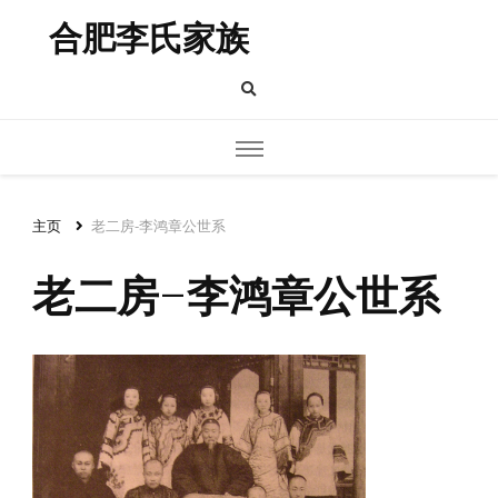
合肥李氏家族
主页
老二房-李鸿章公世系
老二房-李鸿章公世系