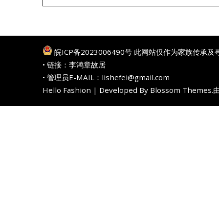
皖ICP备2023006490号
此网站仅作为家族传承及
• 链接：
李鸿章故居
• 管理员E-MAIL：lishefei@gmail.com
Hello Fashion | Developed By
Blossom Themes
.