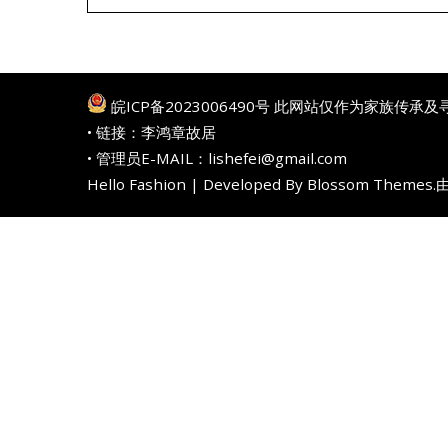
皖ICP备2023006490号
此网站仅作为家族传承及
• 链接：
李鸿章故居
• 管理员E-MAIL：lishefei@gmail.com
Hello Fashion | Developed By
Blossom Themes
.