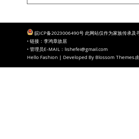
皖ICP备2023006490号
此网站仅作为家族传承及
• 链接：
李鸿章故居
• 管理员E-MAIL：lishefei@gmail.com
Hello Fashion | Developed By
Blossom Themes
.