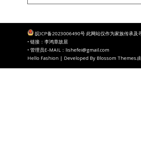
皖ICP备2023006490号
此网站仅作为家族传承及
• 链接：
李鸿章故居
• 管理员E-MAIL：lishefei@gmail.com
Hello Fashion | Developed By
Blossom Themes
.