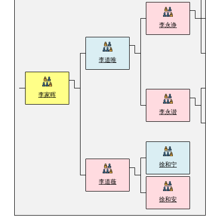
李永诤
李道唯
李家晖
李永谐
徐和宁
李道薇
徐和安