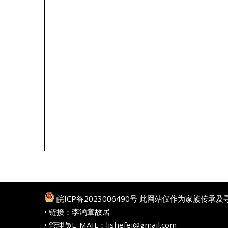
皖ICP备2023006490号
此网站仅作为家族传承及
• 链接：
李鸿章故居
• 管理员E-MAIL：lishefei@gmail.com