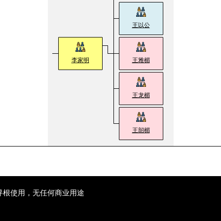
王以公
李家明
王雅楣
王龙楣
王韶楣
寻根使用，无任何商业用途