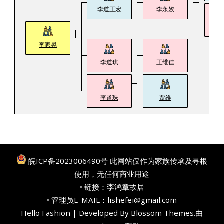
李道王宏
李永姣
李
李家晃
李道琪
王维佳
李道珠
贾维
皖ICP备2023006490号
此网站仅作为家族传承及寻根
使用，无任何商业用途
• 链接：
李鸿章故居
• 管理员E-MAIL：lishefei@gmail.com
Hello Fashion | Developed By
Blossom Themes
.由