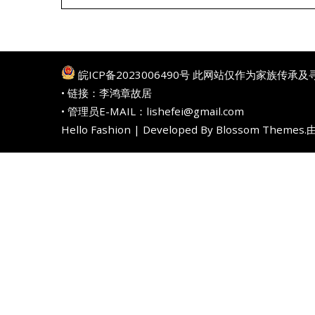
皖ICP备2023006490号
此网站仅作为家族传承及
• 链接：
李鸿章故居
• 管理员E-MAIL：lishefei@gmail.com
Hello Fashion | Developed By
Blossom Themes
.