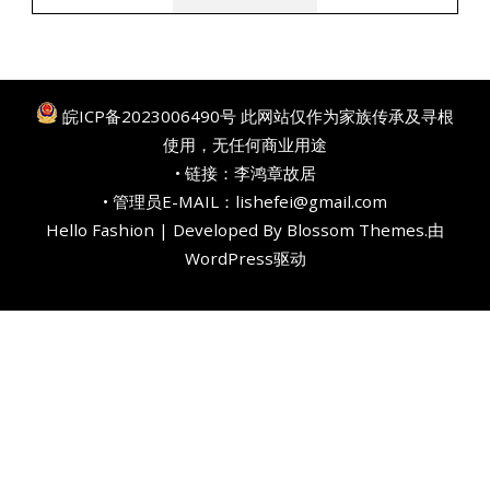
皖ICP备2023006490号
此网站仅作为家族传承及寻根
使用，无任何商业用途
• 链接：
李鸿章故居
• 管理员E-MAIL：lishefei@gmail.com
Hello Fashion | Developed By
Blossom Themes
.由
WordPress
驱动