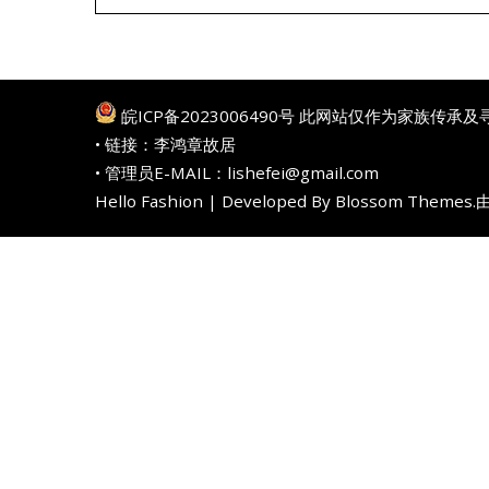
皖ICP备2023006490号
此网站仅作为家族传承及
• 链接：
李鸿章故居
• 管理员E-MAIL：lishefei@gmail.com
Hello Fashion | Developed By
Blossom Themes
.