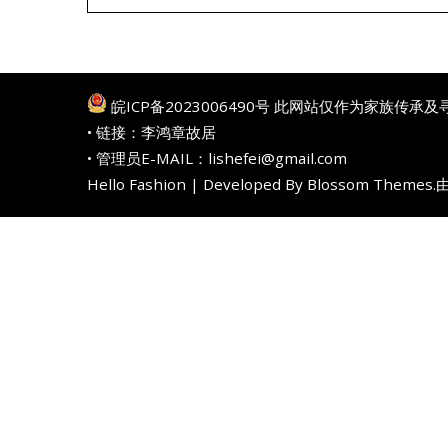
皖ICP备2023006490号
此网站仅作为家族传承及
• 链接：
李鸿章故居
• 管理员E-MAIL：lishefei@gmail.com
Hello Fashion | Developed By
Blossom Themes
.