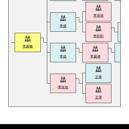
李蓓蓓
李俊
李彤彤
李家敏
李侃
李葛昶
李
王青
李玫玫
王雯