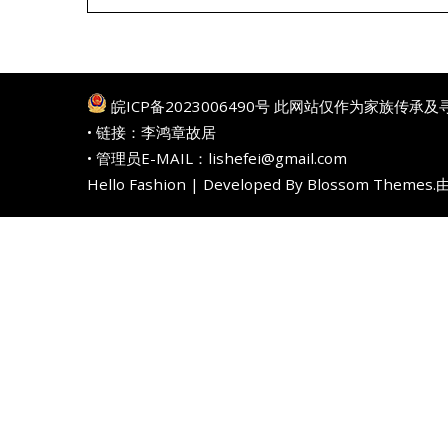
皖ICP备2023006490号
此网站仅作为家族传承及
• 链接：
李鸿章故居
• 管理员E-MAIL：lishefei@gmail.com
Hello Fashion | Developed By
Blossom Themes
.