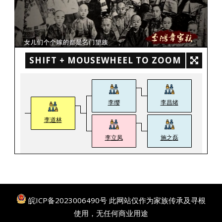
SHIFT + MOUSEWHEEL TO ZOOM
李缨
李昌绪
李道林
李立凤
施之磊
皖ICP备2023006490号
此网站仅作为家族传承及寻根
使用，无任何商业用途