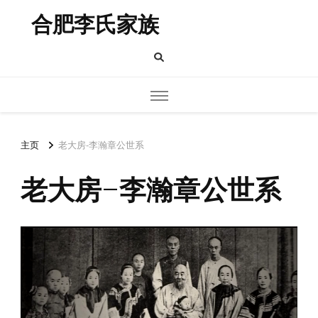
合肥李氏家族
主页
老大房-李瀚章公世系
老大房-李瀚章公世系