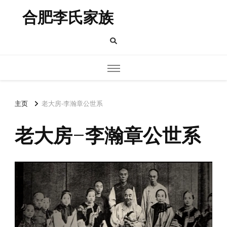
合肥李氏家族
主页
老大房-李瀚章公世系
老大房-李瀚章公世系