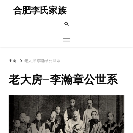
合肥李氏家族
主页
老大房-李瀚章公世系
老大房-李瀚章公世系