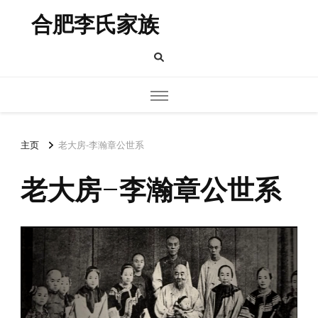
合肥李氏家族
主页
老大房-李瀚章公世系
老大房-李瀚章公世系