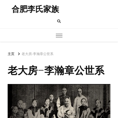
合肥李氏家族
主页
老大房-李瀚章公世系
老大房-李瀚章公世系