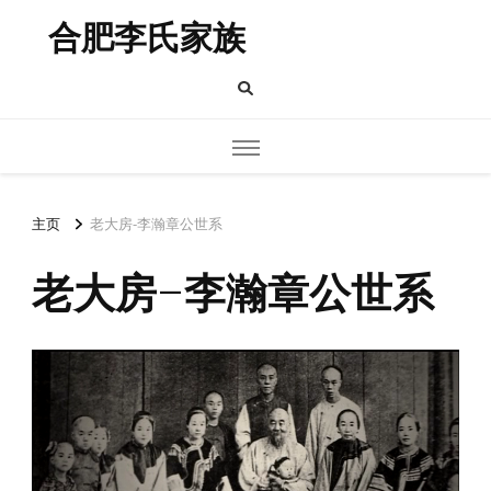
合肥李氏家族
主页
老大房-李瀚章公世系
老大房-李瀚章公世系