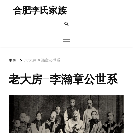
合肥李氏家族
主页
老大房-李瀚章公世系
老大房-李瀚章公世系