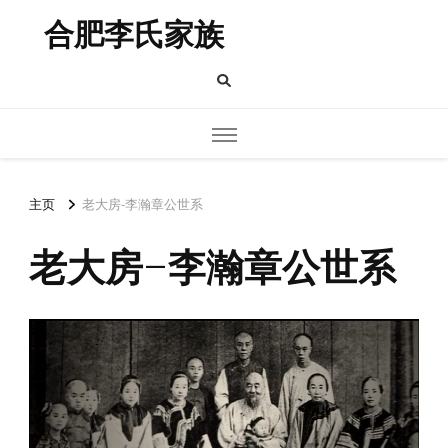
合肥李氏家族
主页
老大房-李瀚章公世系
老大房-李瀚章公世系