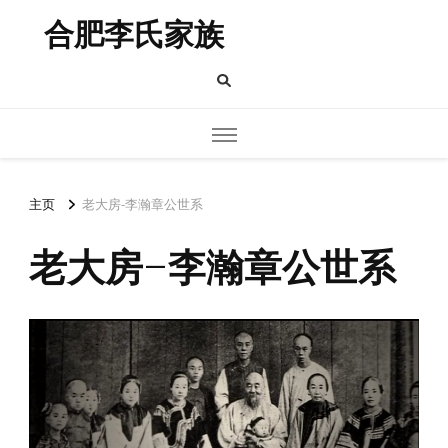
合肥李氏家族
主页
老大房-李瀚章公世系
老大房-李瀚章公世系