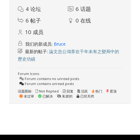
4
论坛
6
话题
6
帖子
0
在线
10
成员
我们的新成员:
Bruce
最新的帖子:
論文忠公鴻章在千年未有之變局中的
歷史功績
Forum Icons:
Forum contains no unread posts
Forum contains unread posts
话题图标:
Not Replied
回复
活跃
热门
置顶
未过审
已解决
私密的
已经关闭