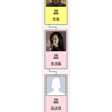
李勇
李沛颖
高沐琪