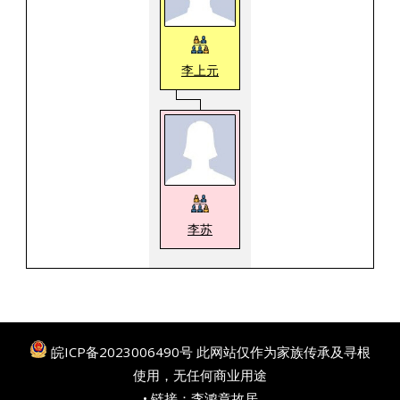
李上元
李苏
皖ICP备2023006490号
此网站仅作为家族传承及寻根
使用，无任何商业用途
• 链接：
李鸿章故居