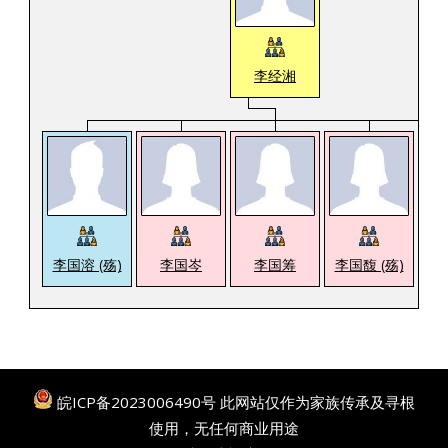
李经湘
李国溶 (殇)
李国岑
李国筹
李国馥 (殇)
李
皖ICP备2023006490号
此网站仅作为家族传承及寻根
使用，无任何商业用途