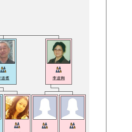
李道翥
李道翙