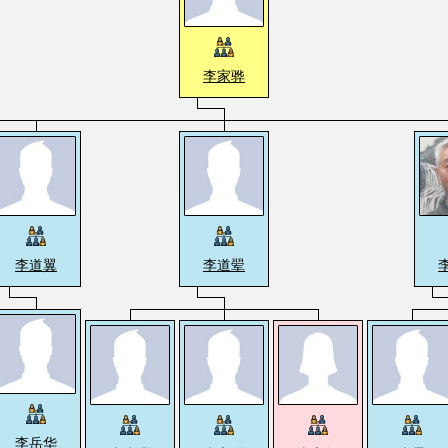
李家骅
李道翼
李道翚
李岳华