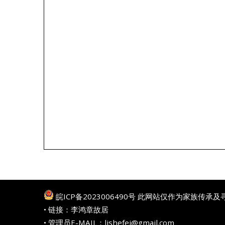
皖ICP备2023006490号
此网站仅作为家族传承及
• 链接：
李鸿章故居
• 管理员E-MAIL：lishefei@gmail.com