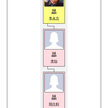
李永方
李怡
阿什利