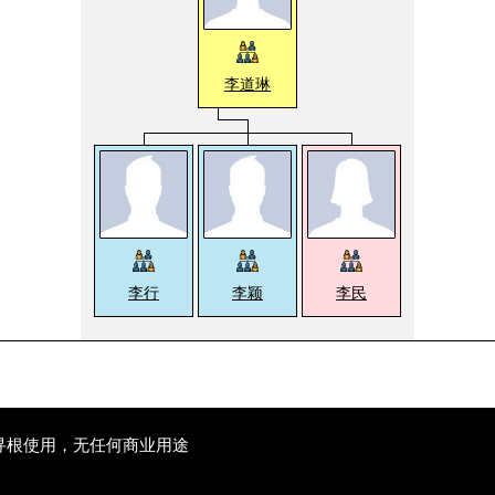
李道琳
李行
李颖
李民
寻根使用，无任何商业用途