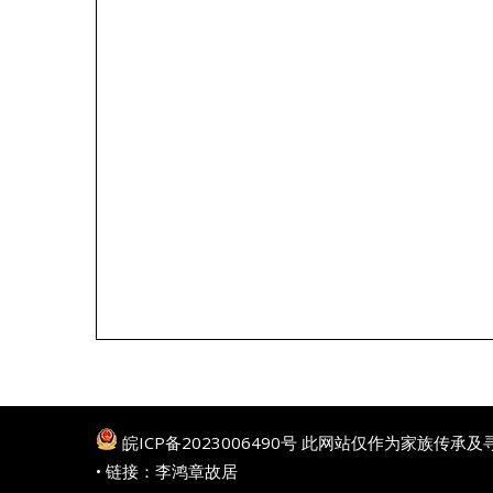
皖ICP备2023006490号
此网站仅作为家族传承及
• 链接：
李鸿章故居