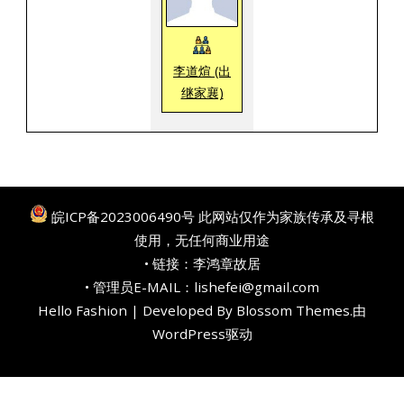
李道煊 (出
继家襄)
皖ICP备2023006490号
此网站仅作为家族传承及寻根
使用，无任何商业用途
• 链接：
李鸿章故居
• 管理员E-MAIL：lishefei@gmail.com
Hello Fashion | Developed By
Blossom Themes
.由
WordPress
驱动