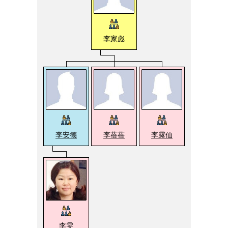
李家彪
李安德
李蓓蓓
李露仙
李雯