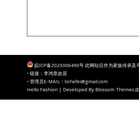
皖ICP备2023006490号
此网站仅作为家族传承及
• 链接：
李鸿章故居
• 管理员E-MAIL：lishefei@gmail.com
Hello Fashion | Developed By
Blossom Themes
.