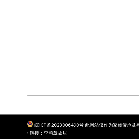
皖ICP备2023006490号
此网站仅作为家族传承及
• 链接：
李鸿章故居