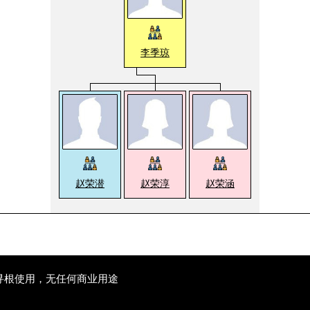
李季琼
赵荣潜
赵荣淳
赵荣涵
寻根使用，无任何商业用途