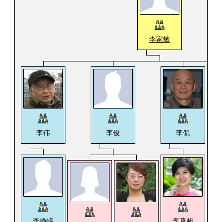
李家敏
李伟
李俊
李侃
李峥嵘
李葛昶