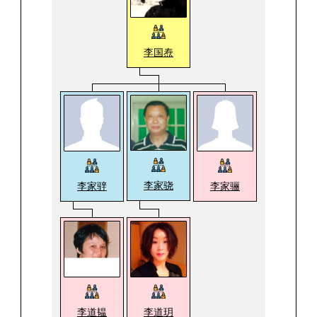
李国焘
李家骁
李家骍
李家骊
李道玥
李道韫