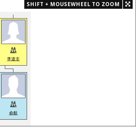
SHIFT + MOUSEWHEEL TO ZOOM
李道圭
俞航