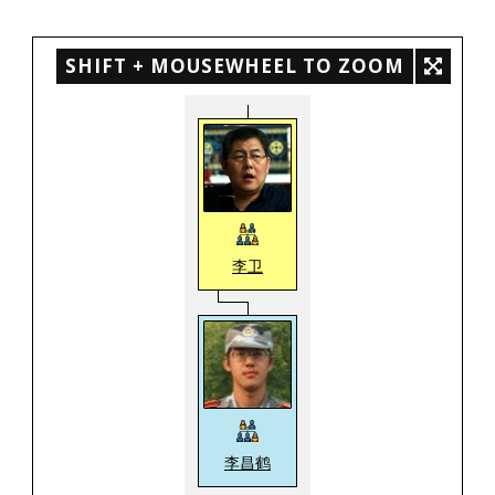
SHIFT + MOUSEWHEEL TO ZOOM
李卫
李昌鹤