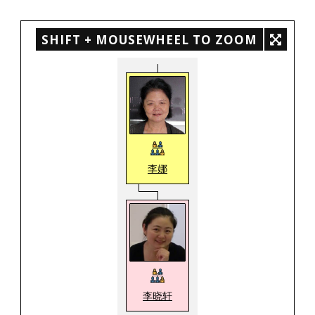
SHIFT + MOUSEWHEEL TO ZOOM
李娜
李晓轩