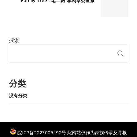
Family Tree - 老二房-李鸿章公世系
搜索
搜
分类
没有分类
皖ICP备2023006490号
此网站仅作为家族传承及寻根