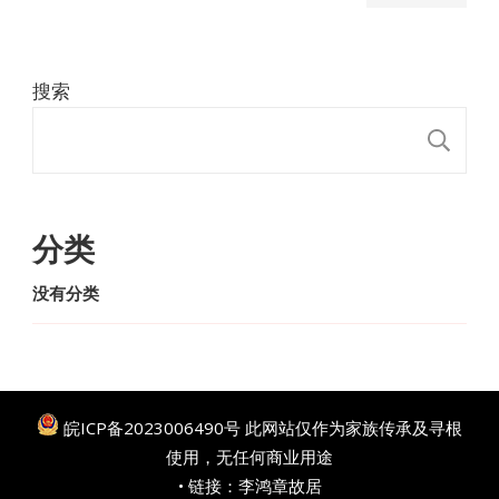
搜索
搜
分类
没有分类
皖ICP备2023006490号
此网站仅作为家族传承及寻根
使用，无任何商业用途
• 链接：
李鸿章故居