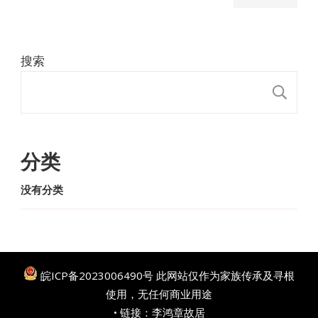
搜索
搜
分类
没有分类
皖ICP备2023006490号
此网站仅作为家族传承及寻根
使用，无任何商业用途
• 链接：
李鸿章故居