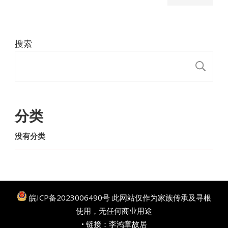
搜索
搜
分类
没有分类
皖ICP备2023006490号
此网站仅作为家族传承及寻根
使用，无任何商业用途
• 链接：
李鸿章故居