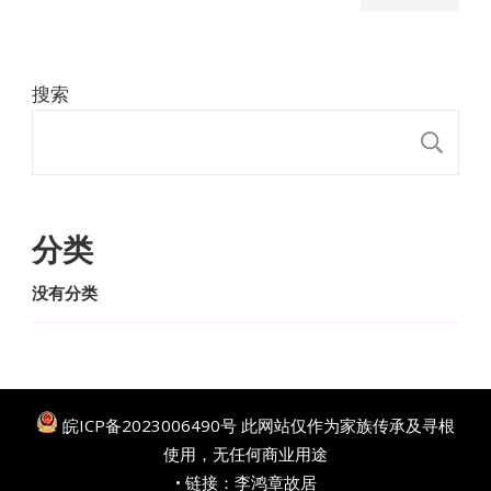
搜索
搜
分类
没有分类
皖ICP备2023006490号
此网站仅作为家族传承及寻根
使用，无任何商业用途
• 链接：
李鸿章故居