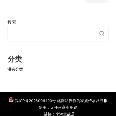
搜索
搜
分类
没有分类
皖ICP备2023006490号
此网站仅作为家族传承及寻根
使用，无任何商业用途
• 链接：
李鸿章故居