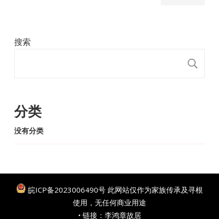
搜索
搜
分类
没有分类
皖ICP备2023006490号
此网站仅作为家族传承及寻根
使用，无任何商业用途
• 链接：
李鸿章故居